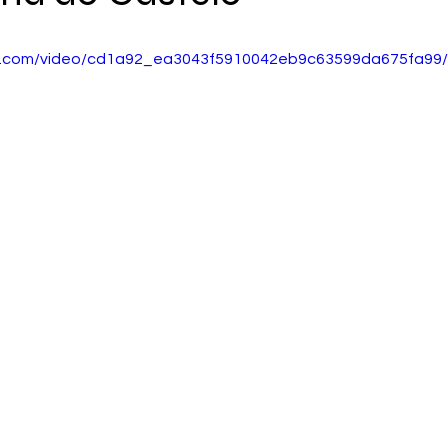
tic.com/video/cd1a92_ea3043f5910042eb9c63599da675fa99/